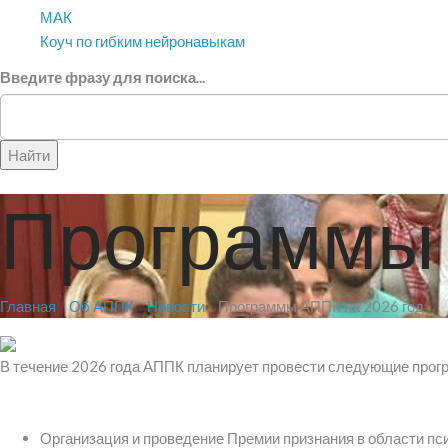
МАК
Коуч по гибким нейронавыкам
Введите фразу для поиска...
Найти
Программы 
Главная
Об АППК
Новости
Программы АППК на 2026 год
В течение 2026 года АППК планирует провести следующие прог
Организация и проведение Премии признания в области пс