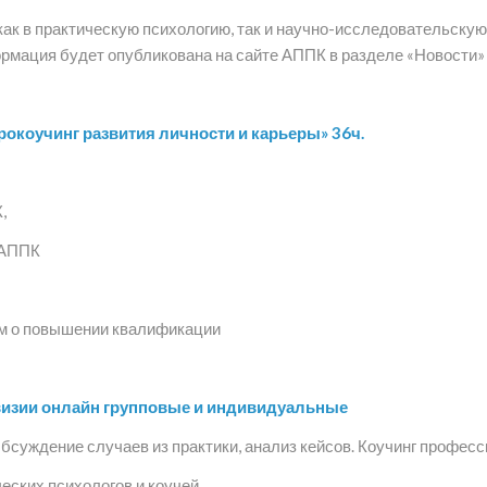
а, как в практическую психологию, так и научно-исследовательс
ормация будет опубликована на сайте АППК в разделе «Новости»
рокоучинг развития личности и карьеры» 36ч.
,
т АППК
м о повышении квалификации
изии онлайн групповые и индивидуальные
бсуждение случаев из практики, анализ кейсов. Коучинг професс
еских психологов и коучей