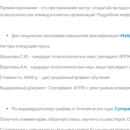
Премия признания – это про признание заслуг, открытий, вклад
психологических команд и конечно организаций. Подробная инф
Дистанционная программа повышения квалификации
«Ней
Авторы и ведущие курса:
Шишкова С.Ю. - кандидат психологических наук, президент АППК
Воронова А.А. - кандидат психологических наук, вице-президен
Стоимость: 6000 р. – дистанционный формат обучения
Выдаваемый документ: Сертификат АППК с реестровым номеро
По индивидуальному графику в течение всего года:
Суперв
Получить комментарии, обратную связь, научиться у мастеров. О
Супервизоры: специалисты высшего уровня Ассоциации практич