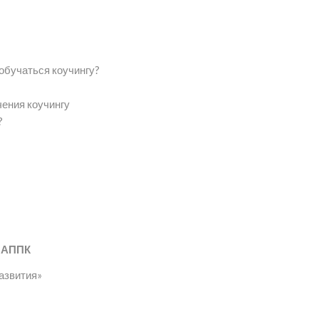
 обучаться коучингу?
чения коучингу
?
 АППК
развития»