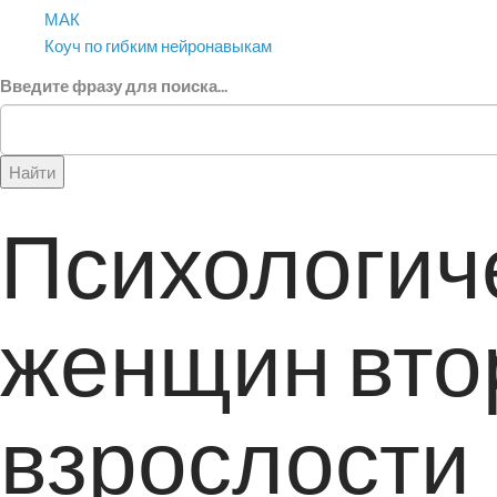
МАК
Коуч по гибким нейронавыкам
Введите фразу для поиска...
Найти
Психологич
женщин вто
взрослости