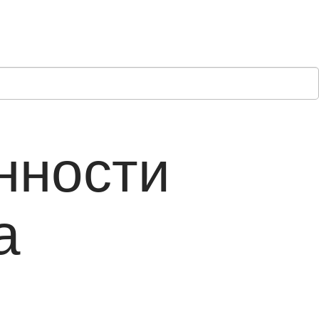
нности
а