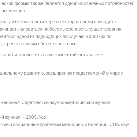
ческой формы так же является одной из основных потребностей
уппы женщин.
рту и безопасности через некоторое время приводит к
 начинает жаловаться на бессмысленность существования,
ываться одной из подходящих по случаю и близких по
д стрессогеннным обстоятельством.
постараться повысить свою жизнестойкость за счет
нциальному развитию, расширению представлений о мире и
у женщин// Саратовский научно-медицинский журнал
ий журнал. – 2005, №6
еские и социальные проблемы медицины и биологии: СПб. науч.