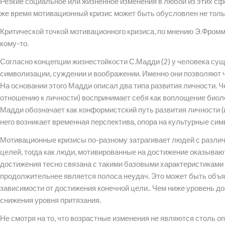
Резкие социальное или жизненное изменения в любой из этих сфе
же время мотивационный кризис может быть обусловлен не тольк
Критической точкой мотивационного кризиса, по мнению Э.Фромм
кому-то.
Согласно концепции жизнестойкости С.Мадди (2) у человека сущ
символизации, суждении и воображении. Именно они позволяют ч
На основании этого Мадди описал два типа развития личности. Ч
отношению к личности) воспринимает себя как воплощение биоло
Мадди обозначает как конформистский путь развития личности (и
него возникает временная перспектива, опора на культурные симв
Мотивационные кризисы по-разному затрагивает людей с различ
целей, тогда как люди, мотивированные на достижение оказываю
достижения тесно связана с такими базовыми характеристиками 
продолжительнее является полоса неудач. Это может быть объя
зависимости от достижения конечной цели.. Чем ниже уровень д
снижения уровня притязания.
Не смотря на то, что возрастные изменения не являются столь