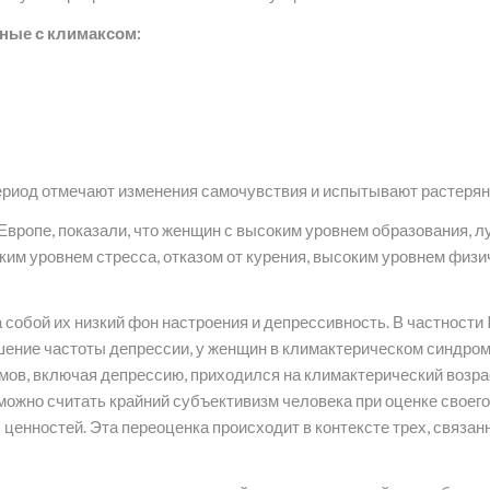
ные с климаксом:
ериод отмечают изменения самочувствия и испытывают растеря
Европе, показали, что женщин с высоким уровнем образования, 
ким уровнем стресса, отказом от курения, высоким уровнем физи
 собой их низкий фон настроения и депрессивность. В частност
шение частоты депрессии, у женщин в климактерическом синдро
мов, включая депрессию, приходился на климактерический возрас
 можно считать крайний субъективизм человека при оценке своег
ценностей. Эта переоценка происходит в контексте трех, связа