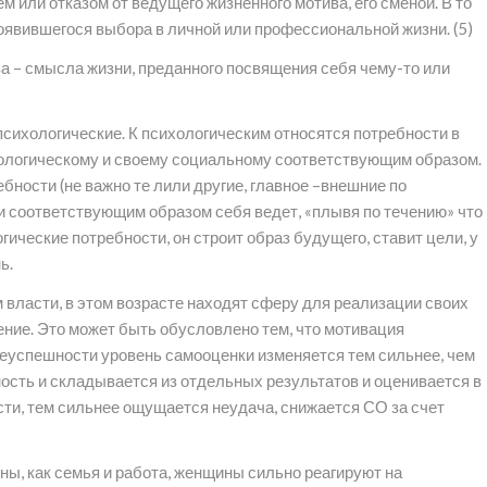
 или отказом от ведущего жизненного мотива, его сменой. В то
оявившегося выбора в личной или профессиональной жизни. (5)
ва – смысла жизни, преданного посвящения себя чему-то или
психологические. К психологическим относятся потребности в
биологическому и своему социальному соответствующим образом.
бности (не важно те лили другие, главное –внешние по
и соответствующим образом себя ведет, «плывя по течению» что
ические потребности, он строит образ будущего, ставит цели, у
ь.
власти, в этом возрасте находят сферу для реализации своих
ение. Это может быть обусловлено тем, что мотивация
неуспешности уровень самооценки изменяется тем сильнее, чем
ость и складывается из отдельных результатов и оценивается в
сти, тем сильнее ощущается неудача, снижается СО за счет
ы, как семья и работа, женщины сильно реагируют на