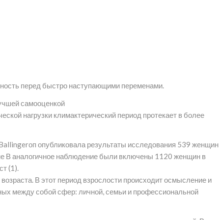
нность перед быстро наступающими переменами.
лучшей самооценкой
ческой нагрузки климактерический период протекает в более
и Ballingerоп опубликовала результаты исследования 539 женщин
ме В аналогичное наблюдение были включены 1120 женщин в
т (1).
о возраста. В этот период взрослости происходит осмысление и
нных между собой сфер: личной, семьи и профессиональной