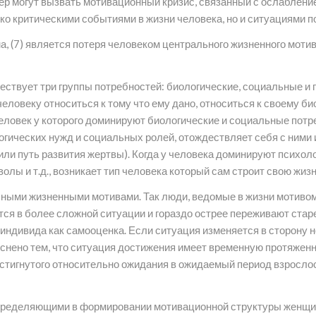
р могут вызвать мотивационный кризис, связанный с ослаблением
о критическими событиями в жизни человека, но и ситуациями п
а, (7) является потеря человеком центрального жизненного моти
ествует три группы потребностей: биологические, социальные и 
еловеку относиться к тому что ему дано, относиться к своему 
еловек у которого доминируют биологические и социальные потре
гических нужд и социальных ролей, отождествляет себя с ними 
ли путь развития жертвы). Когда у человека доминируют психолог
олы и т.д., возникает тип человека который сам строит свою жизн
ными жизненными мотивами. Так люди, ведомые в жизни мотивом 
тся в более сложной ситуации и гораздо острее переживают стар
индивида как самооценка. Если ситуация изменяется в сторону 
снено тем, что ситуация достижения имеет временную протяженн
остигнутого относительно ожидания в ожидаемый период взросло
 определяющими в формировании мотивационной структуры женщин