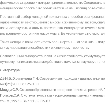
физическое старение и потерю привлекательности. Следователь
женщин после сорока. Это объясняется на наш взгляд объектив
Постоянный выбор женщиной привычных способов реагирования в
однозначности ее отношения с миром, к жизненному застою, ощ
начинает скучать и «плыть по течению» иногда артистически мо
внутреннему состоянию масок жертв. Ее жизненным стилем стан
Такая женщина начинает играть роль жертвы — «я всю жизнь потрат
стимулирования способности к жизненному творчеству
Сознательный выбор установки на жизнестойкость, стимулируе
лучшему пониманию взаимодействия с ним, т.е. стимулирует спо
Литература:
Дё Н.Б., Хрипунова Г.И.
Современные подходы к диагностике, пр
№3(21)2008, с.125-130
Мадди С.Р.
Смыслообразование в процессе принятия решений. Пе
Попков,С.А.
Система гемостаза и гормональная заместительная т
тр.– М.,1995.– Вып.11.–С. 86-87