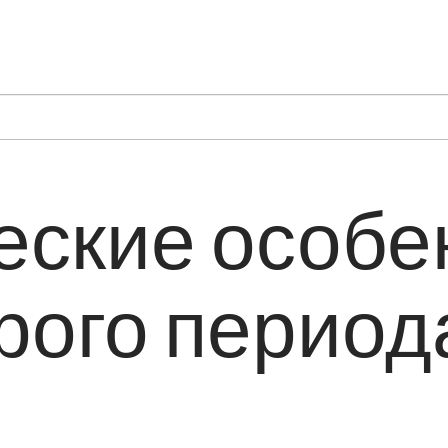
еские особе
рого период