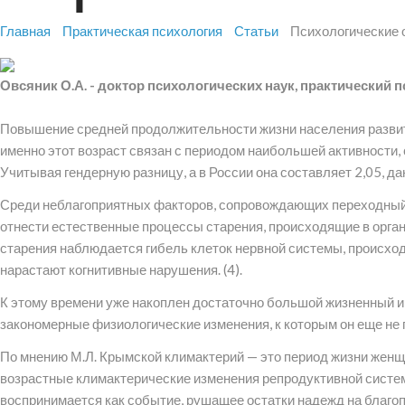
Главная
Практическая психология
Статьи
Психологические 
Овсяник О.А. - доктор психологических наук, практический 
Повышение средней продолжительности жизни населения развиты
именно этот возраст связан с периодом наибольшей активности,
Учитывая гендерную разницу, а в России она составляет 2,05, д
Среди неблагоприятных факторов, сопровождающих переходный п
отнести естественные процессы старения, происходящие в орган
старения наблюдается гибель клеток нервной системы, происхо
нарастают когнитивные нарушения. (4).
К этому времени уже накоплен достаточно большой жизненный и
закономерные физиологические изменения, к которым он еще не 
По мнению М.Л. Крымской климактерий — это период жизни женщ
возрастные климактерические изменения репродуктивной систем
воспринимается как событие, рушащее остатки надежд на благо