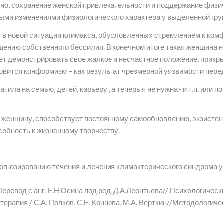
но, сохранение женской привлекательности и поддержание физи
ными изменениями физиологического характера у выделенной гр
 новой ситуации климакса, обусловленных стремлением к комфо
ущению собственного бессилия. В конечном итоге такая женщина
жет демонстрировать свое жалкое и несчастное положение, прикр
овится конформизм – как результат чрезмерной уязвимости пере
ила на семью, детей, карьеру , а теперь я не нужна» и т.п. или 
т женщину, способствует постоянному самообновлению, экзисте
собность к жизненному творчеству.
огнозированию течения и лечения климактерического синдрома 
ревод с анг. Е.Н.Осина под ред. Д.А.Леонтьева// Психологическ
ерапия / С.А. Попков, С.Е. Коннова, М.А. Верткин//Методологич