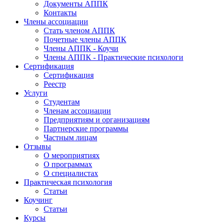
Документы АППК
Контакты
Члены ассоциации
Стать членом АППК
Почетные члены АППК
Члены АППК - Коучи
Члены АППК - Практические психологи
Сертификация
Сертификация
Реестр
Услуги
Студентам
Членам ассоциации
Предприятиям и организациям
Партнерские программы
Частным лицам
Отзывы
О мероприятиях
О программах
О специалистах
Практическая психология
Статьи
Коучинг
Статьи
Курсы