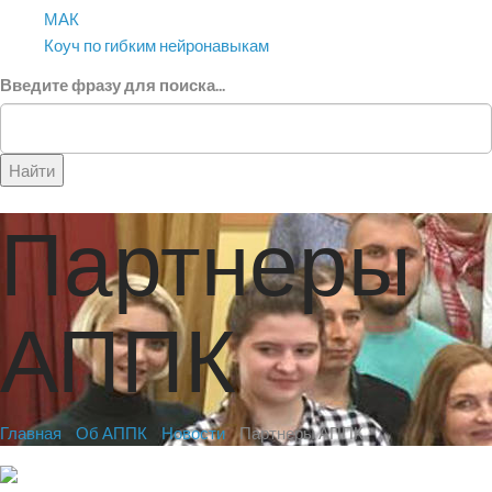
МАК
Коуч по гибким нейронавыкам
Введите фразу для поиска...
Найти
Партнеры
АППК
Главная
Об АППК
Новости
Партнеры АППК