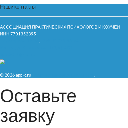
Наши контакты
АССОЦИАЦИЯ ПРАКТИЧЕСКИХ ПСИХОЛОГОВ И КОУЧЕЙ
ИНН 7701352395
+7 (903) 974-39-34
,
+7 (919) 775-96-64
Москва, ул.Харьковская, 1/3, оф.408
appc2014@mail.ru
© 2026 app-c.ru
Политика конфендициальности
.
Оставьте
заявку