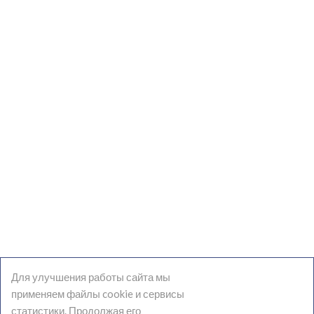
НАШИ КОНТАКТЫ
АССОЦИАЦИЯ ПРАКТИЧЕСКИХ ПСИХОЛОГОВ И
КОУЧЕЙ
ИНН 7701352395
+7 (903) 974-39-34
,
+7 (919) 775-96-64
Москва, ул.Харьковская, 1/3, оф.408
appc2014@mail.ru
Для улучшения работы сайта мы
применяем файлы cookie и сервисы
статистики. Продолжая его