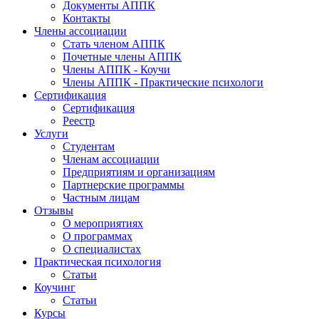
Документы АППК
Контакты
Члены ассоциации
Стать членом АППК
Почетные члены АППК
Члены АППК - Коучи
Члены АППК - Практические психологи
Сертификация
Сертификация
Реестр
Услуги
Студентам
Членам ассоциации
Предприятиям и организациям
Партнерские программы
Частным лицам
Отзывы
О мероприятиях
О программах
О специалистах
Практическая психология
Статьи
Коучинг
Статьи
Курсы