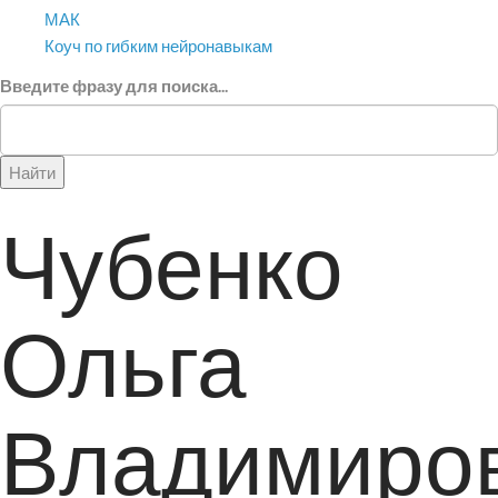
МАК
Коуч по гибким нейронавыкам
Введите фразу для поиска...
Найти
Чубенко
Ольга
Владимиро