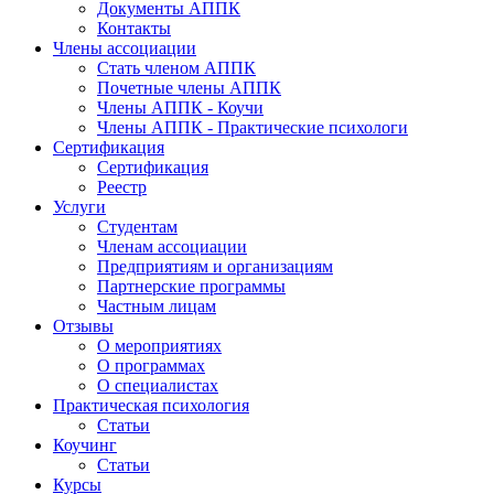
Документы АППК
Контакты
Члены ассоциации
Стать членом АППК
Почетные члены АППК
Члены АППК - Коучи
Члены АППК - Практические психологи
Сертификация
Сертификация
Реестр
Услуги
Студентам
Членам ассоциации
Предприятиям и организациям
Партнерские программы
Частным лицам
Отзывы
О мероприятиях
О программах
О специалистах
Практическая психология
Статьи
Коучинг
Статьи
Курсы