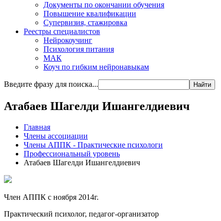
Документы по окончании обучения
Повышение квалификации
Супервизия, стажировка
Реестры специалистов
Нейрокоучинг
Психология питания
МАК
Коуч по гибким нейронавыкам
Введите фразу для поиска...
Найти
Атабаев Шагелди Ишангелдиевич
Главная
Члены ассоциации
Члены АППК - Практические психологи
Профессиональный уровень
Атабаев Шагелди Ишангелдиевич
Член АППК с ноября 2014г.
Практический психолог, педагог-организатор